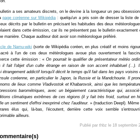
lon.
ulletin a ses amateurs discrets, on le devine à la longueur un peu obsession
la
page coréenne sur Wikipédia
: quelqu'un a pris soin de dresser la liste de
lieux décrits par le bulletin en précisant les habitudes des deux météorologue
elaient dans cette émission, car ils ne présentent pas le bulletin exactement 
 manière. Chaque auditeur doit avoir son météorologue préféré.
ticle de Namu-wiki
(sorte de Wikipédia coréen, en plus créatif et moins rigou
acré à l'un de ces deux métérologues avoue plus ouvertement la fascin
xerce cette émission : «
On pourrait le qualifier de présentateur météo ordin
 il fait l'objet d'un culte étrange en raison de son accent inhabituel (...). I
i étrangement addictif lorsqu'il décrit le temps qu'il fait dans les pays voisins 
nsule coréenne, en particulier le Japon, la Russie et la Mandchourie. Il pro
noms de lieux comme Vladivostok et Khabarovsk, ainsi que les températur
pressions barométriques, avec un bégaiement caractéristique qui, associ
itions climatiques extrêmes de ces régions (il y fait très froid, surtout en hi
ille un sentiment d'effroi inexprimé chez l'auditeur.
» (traduction Deepl). Même
rares élus qui, là-bas, l'écoutent, derrière cette voix semble s'entrouvr
primable ailleurs.
Publié par thbz le 18 septembre 
commentaire(s)