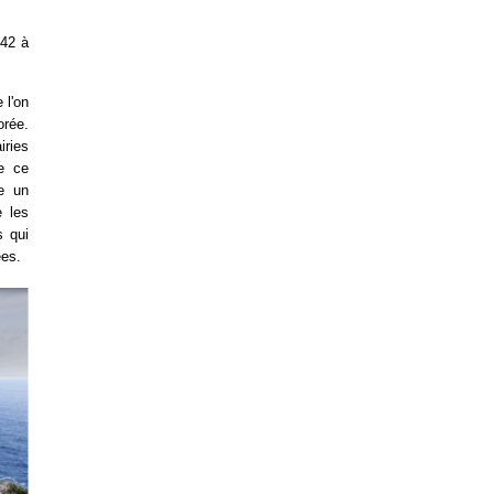
42 à
 l'on
orée.
iries
ne ce
e un
e les
s qui
ées.