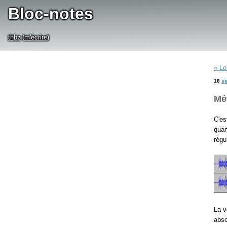
Bloc-notes
thbz
m'écrire
(
)
« Le
18
s
Mé
C'es
quar
régu
La v
abso