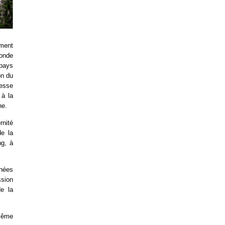
ement
conde
pays
on du
tesse
 à la
ne.
rnité
de la
ng, à
nnées
ssion
de la
 même