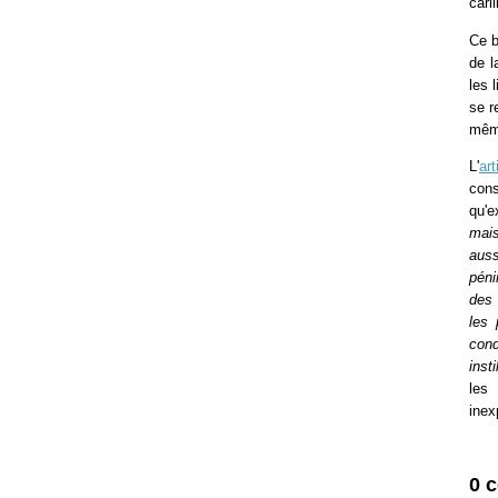
caril
Ce b
de 
les 
se r
même
L'
ar
cons
qu'e
mais
auss
péni
des 
les 
cond
inst
les 
inex
0 