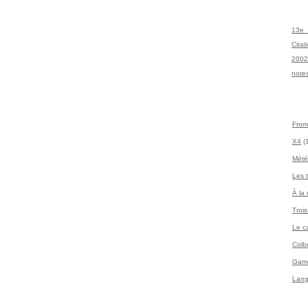
13e 
Citat
2002
notes
From
X4
(
Mété
Les t
À la
Troi
Le c
Colbe
Gamc
Lang