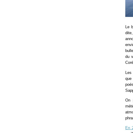
Le b
dite
ann
envi
bull
du v
Coré
Les 
que 
poés
Sapp
On p
mété
atmo
phra
En 