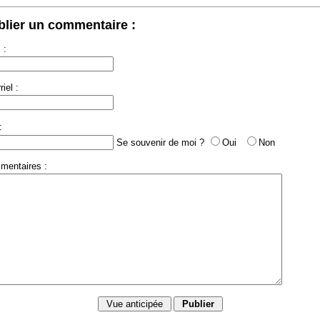
blier un commentaire :
 :
iel :
:
Se souvenir de moi ?
Oui
Non
mentaires :