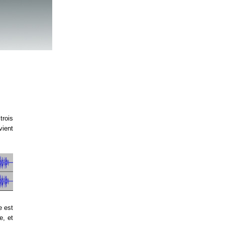
trois
vient
e est
e, et