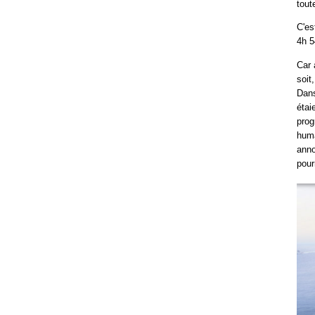
tout
C'e
4h 5
Car 
soit
Dans
étai
pro
huma
anno
pour