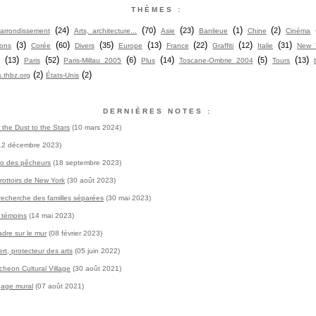
THÈMES :
(
)
(
)
(
)
(
)
(
)
24
70
23
1
2
arrondissement
Arts, architecture...
Asie
Banlieue
Chine
Cinéma
(
)
(
)
(
)
(
)
(
)
(
)
(
)
3
60
35
13
22
12
31
ions
Corée
Divers
Europe
France
Graffiti
Italie
New 
(
)
(
)
(
)
(
)
(
)
(
)
13
52
6
14
5
13
Paris
Paris-Millau 2005
Plus
Toscane-Ombrie 2004
Tours
(
)
(
)
2
2
.thbz.org
États-Unis
DERNIÈRES NOTES :
 the Dust to the Stars
(10 mars 2024)
12 décembre 2023)
o des pêcheurs
(18 septembre 2023)
rottoirs de New York
(30 août 2023)
 recherche des familles séparées
(30 mai 2023)
s témoins
(14 mai 2023)
adre sur le mur
(08 février 2023)
rt, protecteur des arts
(05 juin 2022)
heon Cultural Village
(30 août 2021)
age mural
(07 août 2021)