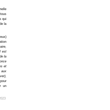
nelle
 tous
s qui
de la
reux)
ation
aire,
l est
de la
nonce
es et
é aux
ver),
 pour
ir un
2023