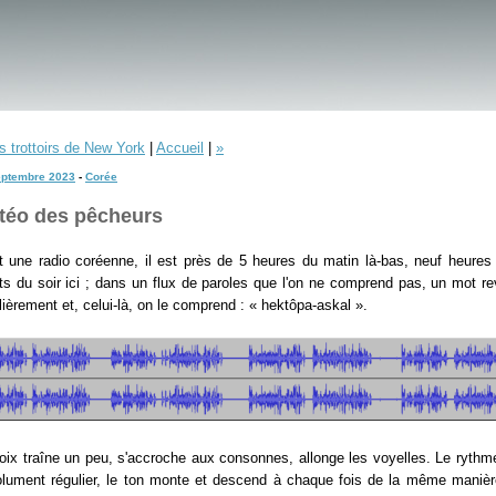
s trottoirs de New York
|
Accueil
|
»
eptembre 2023
-
Corée
téo des pêcheurs
t une radio coréenne, il est près de 5 heures du matin là-bas, neuf heures 
ts du soir ici ; dans un flux de paroles que l'on ne comprend pas, un mot re
lièrement et, celui-là, on le comprend : « hektôpa-askal ».
oix traîne un peu, s'accroche aux consonnes, allonge les voyelles. Le rythm
lument régulier, le ton monte et descend à chaque fois de la même manièr