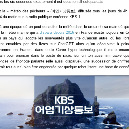
es les six secondes exactement il est question d'hectopascals.
st la « météo des pêcheurs » (어업기상통보), diffusée tous les jours de 4h 
4 du matin sur la radio publique coréenne KBS 1.
à une époque où on peut consulter la météo dans le creux de sa main où que
, la météo marine qui a
disparu depuis 2016
en France existe toujours en C
 un pays qui adopte les nouveautés plus vite qu'aucun autre, où les libra
ent envahies par des livres sur ChatGPT alors qu'on découvrait à pei
gramme en France, dans cette Corée hyper-technologique il reste encor
in pour énoncer dans le poste de radio, sur un ton aussi immuable qu
nces de l'horloge parlante (elle aussi disparue), une succession de chiffre
rait tout aussi bien être engendrée par quelque robot lisant une base de donn