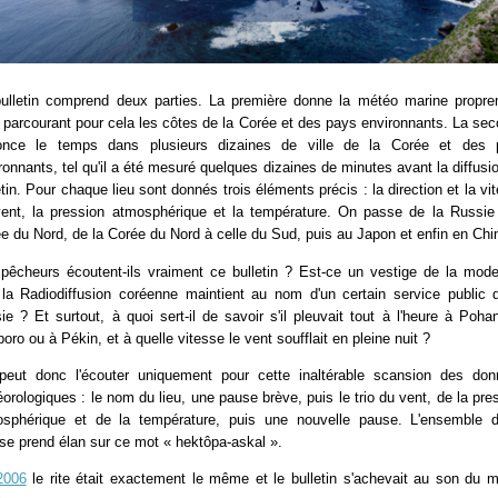
ulletin comprend deux parties. La première donne la météo marine propr
, parcourant pour cela les côtes de la Corée et des pays environnants. La se
once le temps dans plusieurs dizaines de ville de la Corée et des 
ronnants, tel qu'il a été mesuré quelques dizaines de minutes avant la diffusi
etin. Pour chaque lieu sont donnés trois éléments précis : la direction et la vi
ent, la pression atmosphérique et la température. On passe de la Russie
e du Nord, de la Corée du Nord à celle du Sud, puis au Japon et enfin en Chi
pêcheurs écoutent-ils vraiment ce bulletin ? Est-ce un vestige de la mode
la Radiodiffusion coréenne maintient au nom d'un certain service public 
ie ? Et surtout, à quoi sert-il de savoir s'il pleuvait tout à l'heure à Poha
oro ou à Pékin, et à quelle vitesse le vent soufflait en pleine nuit ?
eut donc l'écouter uniquement pour cette inaltérable scansion des do
orologiques : le nom du lieu, une pause brève, puis le trio du vent, de la pre
sphérique et de la température, puis une nouvelle pause. L'ensemble 
se prend élan sur ce mot « hektôpa-askal ».
2006
le rite était exactement le même et le bulletin s'achevait au son du