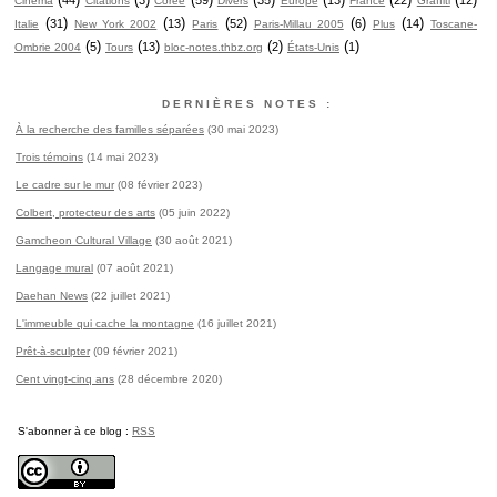
Cinéma
Citations
Corée
Divers
Europe
France
Graffiti
(
)
(
)
(
)
(
)
(
)
31
13
52
6
14
Italie
New York 2002
Paris
Paris-Millau 2005
Plus
Toscane-
(
)
(
)
(
)
(
)
5
13
2
1
Ombrie 2004
Tours
bloc-notes.thbz.org
États-Unis
DERNIÈRES NOTES :
À la recherche des familles séparées
(30 mai 2023)
Trois témoins
(14 mai 2023)
Le cadre sur le mur
(08 février 2023)
Colbert, protecteur des arts
(05 juin 2022)
Gamcheon Cultural Village
(30 août 2021)
Langage mural
(07 août 2021)
Daehan News
(22 juillet 2021)
L'immeuble qui cache la montagne
(16 juillet 2021)
Prêt-à-sculpter
(09 février 2021)
Cent vingt-cinq ans
(28 décembre 2020)
S'abonner à ce blog :
RSS