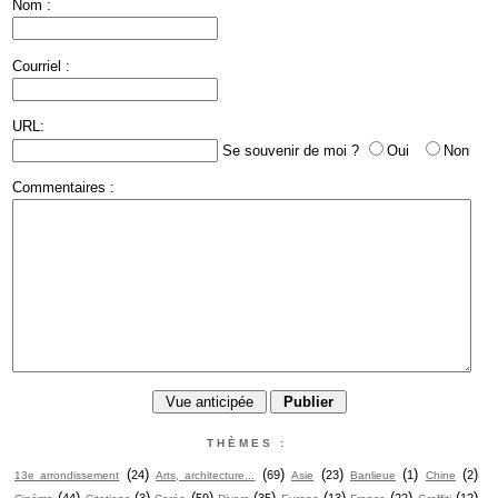
Nom :
Courriel :
URL:
Se souvenir de moi ?
Oui
Non
Commentaires :
THÈMES :
(
)
(
)
(
)
(
)
(
)
24
69
23
1
2
13e arrondissement
Arts, architecture...
Asie
Banlieue
Chine
(
)
(
)
(
)
(
)
(
)
(
)
(
)
44
3
59
35
13
22
12