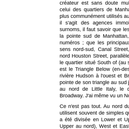
créateur est sans doute mu
celui des quartiers de Manha
plus communément utilisés auj
il s'agit des agences immo
surnoms, il faut savoir que le
la pointe sud de Manhattan
numéros ; que les principa
sens nord-sud, Canal Street,
nord Houston Street, parallèl
le quartier situé
So
uth of (au
est le
Tri
angle
Be
low (en-de
rivière Hudson à l'ouest et B
pointe de son triangle au sud
au
no
rd de
L
ittle
Ita
ly, le 
Broadway. J'ai même vu un
N
Ce n'est pas tout. Au nord du
utilisent souvent de simples q
a été divisée en Lower et 
Upper au nord), West et East