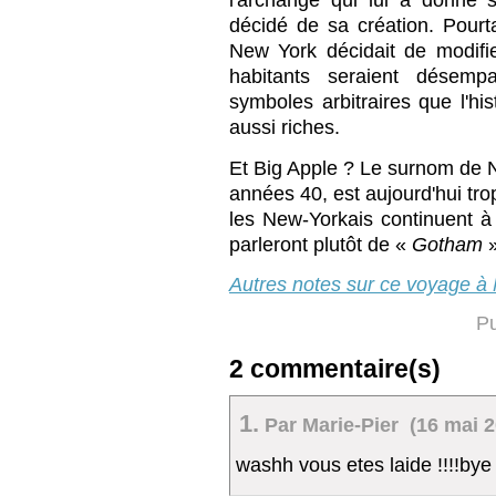
l'archange qui lui a donné
décidé de sa création. Pourt
New York décidait de modifi
habitants seraient désemp
symboles arbitraires que l'hi
aussi riches.
Et Big Apple ? Le surnom de N
années 40, est aujourd'hui t
les New-Yorkais continuent à 
parleront plutôt de «
Gotham
»
Autres notes sur ce voyage à
Pu
2 commentaire(s)
1.
Par Marie-Pier (16 mai 2
washh vous etes laide !!!!bye