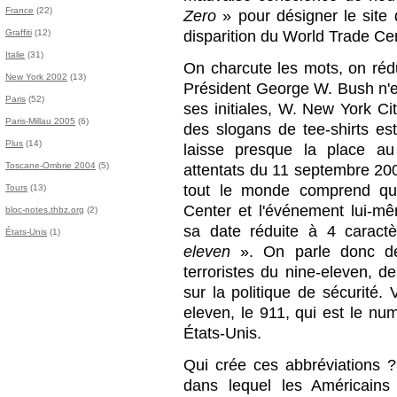
France
(22)
Zero
» pour désigner le site
disparition du World Trade Cen
Graffiti
(12)
Italie
(31)
On charcute les mots, on rédu
New York 2002
(13)
Président George W. Bush n'e
Paris
(52)
ses initiales, W. New York Ci
Paris-Millau 2005
(6)
des slogans de tee-shirts es
Plus
(14)
laisse presque la place au 
Toscane-Ombrie 2004
(5)
attentats du 11 septembre 20
tout le monde comprend qu
Tours
(13)
Center et l'événement lui-m
bloc-notes.thbz.org
(2)
sa date réduite à 4 caract
États-Unis
(1)
eleven
». On parle donc de
terroristes du nine-eleven, 
sur la politique de sécurité. V
eleven, le 911, qui est le n
États-Unis.
Qui crée ces abbréviations ? E
dans lequel les Américains