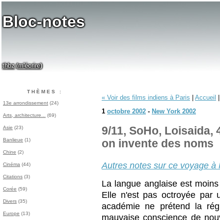
Bloc-notes
thbz
m'écrire
(
)
THÈMES :
« Voir des films indiens à Paris
|
Accueil
13e arrondissement
(24)
1
octobre 2002
-
New York 2002
Arts, architecture...
(69)
Asie
(23)
9/11, SoHo, Loisaida,
Banlieue
(1)
on invente des noms
Chine
(2)
Autres notes sur ce voyage à
Cinéma
(44)
Citations
(3)
La langue anglaise est moins
Corée
(59)
Elle n'est pas octroyée par 
Divers
(35)
académie ne prétend la rég
Europe
(13)
mauvaise conscience de no