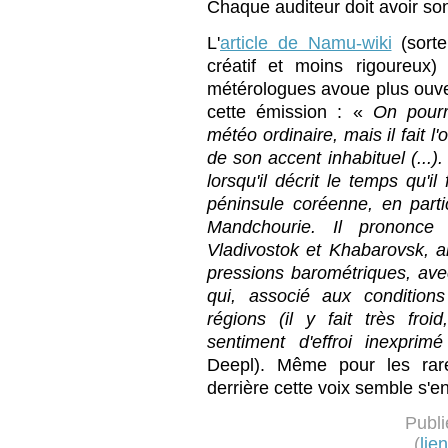
Chaque auditeur doit avoir so
L'
article de Namu-wiki
(sorte
créatif et moins rigoureux
métérologues avoue plus ouve
cette émission : «
On pourr
météo ordinaire, mais il fait l
de son accent inhabituel (...).
lorsqu'il décrit le temps qu'i
péninsule coréenne, en parti
Mandchourie. Il prononc
Vladivostok et Khabarovsk, a
pressions barométriques, ave
qui, associé aux condition
régions (il y fait très froid
sentiment d'effroi inexprimé
Deepl). Même pour les rares
derrière cette voix semble s'en
Publi
(
lie