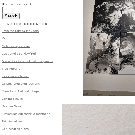
Rechercher sur ce site:
NOTES RÉCENTES
From the Dust to the Stars
X4
Météo des pêcheurs
Les trottoirs de New York
À la recherche des familles séparées
Trois témoins
Le cadre sur le mur
Colbert, protecteur des arts
Gamcheon Cultural Village
Langage mural
Daehan News
L'immeuble qui cache la montagne
Prêt-à-sculpter
Cent vingt-cinq ans