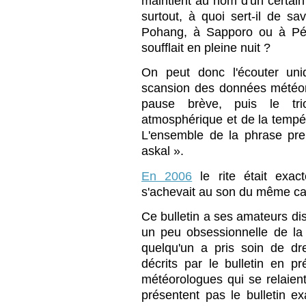
maintient au nom d'un certain
surtout, à quoi sert-il de sav
Pohang, à Sapporo ou à Péki
soufflait en pleine nuit ?
On peut donc l'écouter uni
scansion des données météor
pause brève, puis le tr
atmosphérique et de la tempé
L'ensemble de la phrase pr
askal ».
En 2006
le rite était exac
s'achevait au son du même car
Ce bulletin a ses amateurs dis
un peu obsessionnelle de l
quelqu'un a pris soin de dre
décrits par le bulletin en p
météorologues qui se relaient
présentent pas le bulletin 