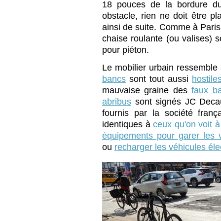
18 pouces de la bordure du t
obstacle, rien ne doit être p
ainsi de suite. Comme à Pari
chaise roulante (ou valises) 
pour piéton.
Le mobilier urbain ressemble à
bancs
sont tout aussi
hostile
mauvaise graine des
faux b
abribus
sont signés JC Deca
fournis par la société fran
identiques à
ceux qu'on voit à
équipements pour garer les 
ou
recharger les véhicules éle