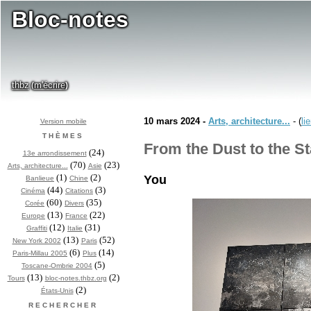
Bloc-notes
thbz
m'écrire
(
)
10 mars 2024 -
Arts, architecture...
- (
li
Version mobile
THÈMES
From the Dust to the St
(24)
13e arrondissement
(70)
(23)
Arts, architecture...
Asie
(1)
(2)
You
Banlieue
Chine
(44)
(3)
Cinéma
Citations
(60)
(35)
Corée
Divers
(13)
(22)
Europe
France
(12)
(31)
Graffiti
Italie
(13)
(52)
New York 2002
Paris
(6)
(14)
Paris-Millau 2005
Plus
(5)
Toscane-Ombrie 2004
(13)
(2)
Tours
bloc-notes.thbz.org
(2)
États-Unis
RECHERCHER