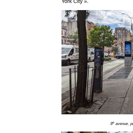
York City ».
e
8
avenue, pr