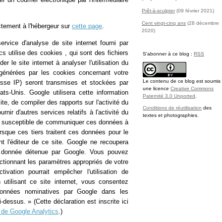
Prêt-à-sculpter
(09 février 2021)
Cent vingt-cinq ans
(28 décembre
ctement à l'hébergeur sur
cette page
.
2020)
ervice d'analyse de site internet fourni par
s utilise des cookies , qui sont des fichiers
S'abonner à ce blog :
RSS
er le site internet à analyser l'utilisation du
 générées par les cookies concernant votre
Le contenu de ce blog est soumis
resse IP) seront transmises et stockées par
une licence
Creative Commons
s-Unis. Google utilisera cette information
Paternité 3.0 Unported
.
site, de compiler des rapports sur l'activité du
Conditions de réutilisation
des
rnir d'autres services relatifs à l'activité du
textes et photographies.
e est susceptible de communiquer ces données à
orsque ces tiers traitent ces données pour le
l'éditeur de ce site. Google ne recoupera
e donnée détenue par Google. Vous pouvez
lectionnant les paramètres appropriés de votre
ivation pourrait empêcher l'utilisation de
 utilisant ce site internet, vous consentez
onnées nominatives par Google dans les
i-dessus. » (Cette déclaration est inscrite ici
on de Google Analytics
.)