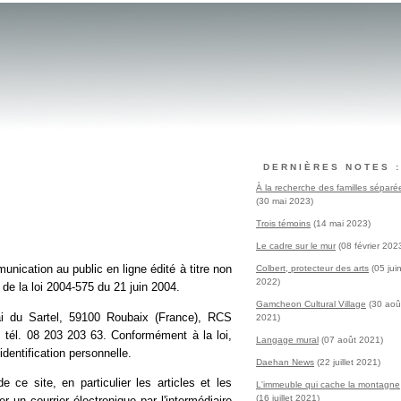
DERNIÈRES NOTES :
À la recherche des familles séparé
(30 mai 2023)
Trois témoins
(14 mai 2023)
Le cadre sur le mur
(08 février 202
nication au public en ligne édité à titre non
Colbert, protecteur des arts
(05 jui
2022)
° de la loi 2004-575 du 21 juin 2004.
Gamcheon Cultural Village
(30 aoû
 du Sartel, 59100 Roubaix (France), RCS
2021)
tél. 08 203 203 63. Conformément à la loi,
Langage mural
(07 août 2021)
dentification personnelle.
Daehan News
(22 juillet 2021)
ce site, en particulier les articles et les
L'immeuble qui cache la montagne
(16 juillet 2021)
 un courrier électronique par l'intermédiaire