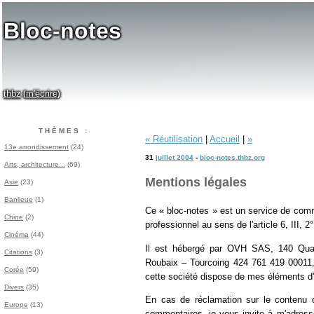
Bloc-notes
thbz
m'écrire
(
)
THÈMES :
« Réutilisation
|
Accueil
|
»
13e arrondissement
(24)
31
juillet 2004
-
bloc-notes.thbz.org
Arts, architecture...
(69)
Mentions légales
Asie
(23)
Banlieue
(1)
Ce « bloc-notes » est un service de commu
Chine
(2)
professionnel au sens de l'article 6, III, 2
Cinéma
(44)
Il est hébergé par OVH SAS, 140 Quai
Citations
(3)
Roubaix – Tourcoing 424 761 419 00011, 
Corée
(59)
cette société dispose de mes éléments d'i
Divers
(35)
En cas de réclamation sur le contenu de 
Europe
(13)
commentaires, je vous invite à m'adresser