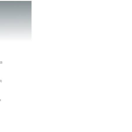
es
3)
n
t