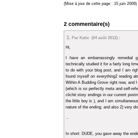
(Mise à jour de cette page : 15 juin 2009)
2 commentaire(s)
1.
Par Katie (04 août 2012) :
Hi,
I have an embarrassingly remedial g
technically studied it for a fairly long 
to do with your blog post, and I am rig
found myself on everything2 reading ab
Within A Budding Grove right now, and I
(which is so perfectly meta and self-refe
cliché story endings in our current post
the little boy is ), and I am simultaneo
nature of the ending; and also 2) very di
...
In short: DUDE, you gave away the endi