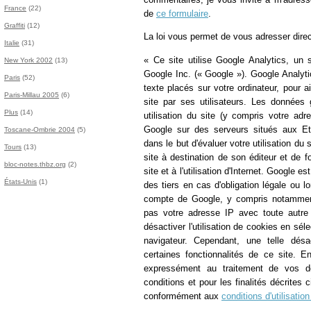
France
(22)
de
ce formulaire
.
Graffiti
(12)
La loi vous permet de vous adresser dire
Italie
(31)
« Ce site utilise Google Analytics, un s
New York 2002
(13)
Google Inc. (« Google »). Google Analytic
Paris
(52)
texte placés sur votre ordinateur, pour aid
Paris-Millau 2005
(6)
site par ses utilisateurs. Les données
Plus
(14)
utilisation du site (y compris votre ad
Google sur des serveurs situés aux Etat
Toscane-Ombrie 2004
(5)
dans le but d'évaluer votre utilisation du 
Tours
(13)
site à destination de son éditeur et de fou
bloc-notes.thbz.org
(2)
site et à l'utilisation d'Internet. Googl
États-Unis
(1)
des tiers en cas d'obligation légale ou l
compte de Google, y compris notamment 
pas votre adresse IP avec toute autr
désactiver l'utilisation de cookies en sé
navigateur. Cependant, une telle désact
certaines fonctionnalités de ce site. En
expressément au traitement de vos d
conditions et pour les finalités décrites c
conformément aux
conditions d'utilisati