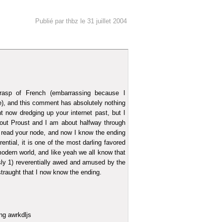
Publié par thbz le 31 juillet 2004
rasp of French (embarrassing because I
time), and this comment has absolutely nothing
ht now dredging up your internet past, but I
out Proust and I am about halfway through
 read your node, and now I know the ending
rential, it is one of the most darling favored
modern world, and like yeah we all know that
usly 1) reverentially awed and amused by the
straught that I now know the ending.
ng awrkdljs