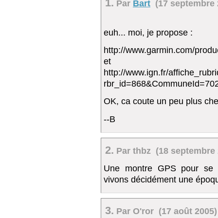
1.
Par
Bart
(17 septembre 2
euh... moi, je propose :
http://www.garmin.com/produc
et
http://www.ign.fr/affiche_rub
rbr_id=868&CommuneId=70
OK, ca coute un peu plus cher
--B
2.
Par thbz (18 septembre 
Une montre GPS pour se 
vivons décidément une époq
3.
Par O'ror (17 août 2005)