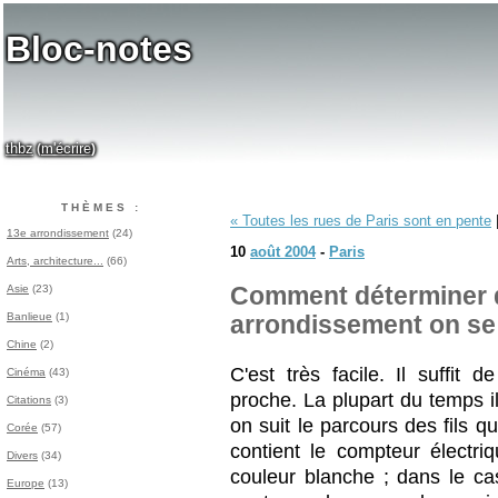
Bloc-notes
thbz
m'écrire
(
)
THÈMES :
« Toutes les rues de Paris sont en pente
13e arrondissement
(24)
10
août 2004
-
Paris
Arts, architecture...
(66)
Asie
(23)
Comment déterminer 
Banlieue
(1)
arrondissement on se
Chine
(2)
C'est très facile. Il suffit 
Cinéma
(43)
proche. La plupart du temps i
Citations
(3)
on suit le parcours des fils qu
Corée
(57)
contient le compteur électri
Divers
(34)
couleur blanche ; dans le ca
Europe
(13)