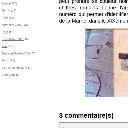
peut prendre sa couleur noi
France
(22)
chiffres romains donne l'ar
Graffiti
(12)
numéro qui permet d'identifier
Italie
(31)
de la Marne, dans le XIXème 
New York 2002
(13)
Paris
(53)
Paris-Millau 2005
(6)
Plus
(14)
Toscane-Ombrie 2004
(5)
Tours
(13)
bloc-notes.thbz.org
(2)
États-Unis
(1)
3 commentaire(s)