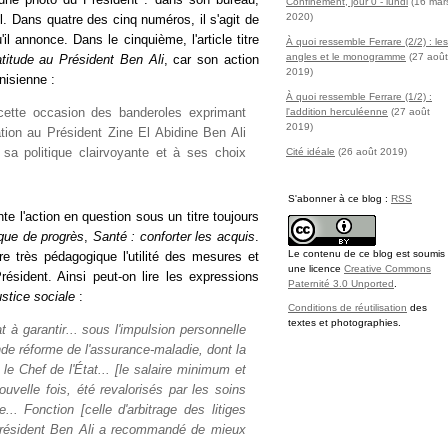
Confinement, jour 0 - lundi
(16 mar
2020)
il. Dans quatre des cinq numéros, il s'agit de
l annonce. Dans le cinquième, l'article titre
À quoi ressemble Ferrare (2/2) : les
angles et le monogramme
(27 août
titude au Président Ben Ali
, car son action
2019)
nisienne :
À quoi ressemble Ferrare (1/2) :
 cette occasion des banderoles exprimant
l'addition herculéenne
(27 août
2019)
tion au Président Zine El Abidine Ben Ali
 sa politique clairvoyante et à ses choix
Cité idéale
(26 août 2019)
S'abonner à ce blog :
RSS
te l'action en question sous un titre toujours
ue de progrès
,
Santé : conforter les acquis
.
Le contenu de ce blog est soumis
ère très pédagogique l'utilité des mesures et
une licence
Creative Commons
ésident. Ainsi peut-on lire les expressions
Paternité 3.0 Unported
.
stice sociale
:
Conditions de réutilisation
des
textes et photographies.
 à garantir... sous l'impulsion personnelle
nde réforme de l'assurance-maladie, dont la
 le Chef de l'État... [le salaire minimum et
uvelle fois, été revalorisés par les soins
.. Fonction [celle d'arbitrage des litiges
Président Ben Ali a recommandé de mieux