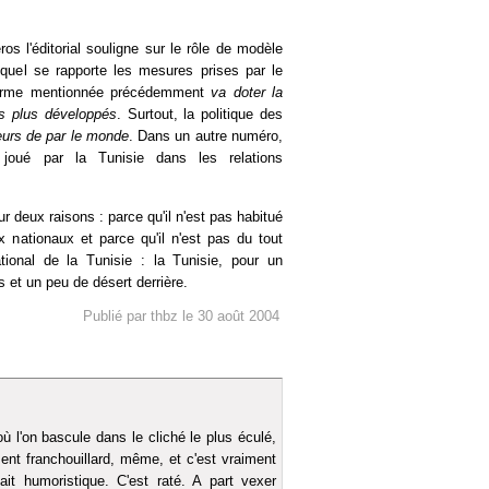
s l'éditorial souligne sur le rôle de modèle
quel se rapporte les mesures prises par le
éforme mentionnée précédemment
va doter la
s plus développés
. Surtout, la politique des
teurs de par le monde
. Dans un autre numéro,
nt joué par la Tunisie dans les relations
r deux raisons : parce qu'il n'est pas habitué
x nationaux et parce qu'il n'est pas du tout
tional de la Tunisie : la Tunisie, pour un
 et un peu de désert derrière.
Publié par thbz le 30 août 2004
où l'on bascule dans le cliché le plus éculé,
ment franchouillard, même, et c'est vraiment
t humoristique. C'est raté. A part vexer