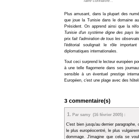
faire connaître...
Plus amusant, dans la plupart des numéro
que joue la Tunisie dans le domaine au
Président. On apprend ainsi que la r
Tunisie d'un système digne des pays le
prix
fait l'admiration de tous les observa
l'éditorial soulignait le rôle importa
diplomatiques internationales.
Tout ceci surprend le lecteur européen pou
à une telle flagornerie dans ses journau
sensible à un éventuel prestige interna
Européen, c'est une plage avec des hôtels
3 commentaire(s)
1.
Par samy (16 février 2005) :
C'est bien jusqu'au dernier paragraphe, 
le plus européocentré, le plus vulgaire
dommage. J'imagine que cela se voulai