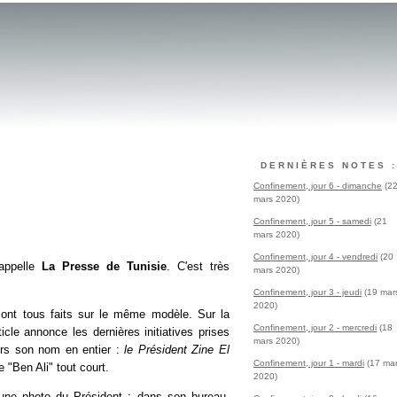
DERNIÈRES NOTES :
Confinement, jour 6 - dimanche
(2
mars 2020)
Confinement, jour 5 - samedi
(21
mars 2020)
Confinement, jour 4 - vendredi
(20
'appelle
La Presse de Tunisie
. C'est très
mars 2020)
Confinement, jour 3 - jeudi
(19 mar
2020)
sont tous faits sur le même modèle. Sur la
Confinement, jour 2 - mercredi
(18
cle annonce les dernières initiatives prises
mars 2020)
jours son nom en entier :
le Président Zine El
Confinement, jour 1 - mardi
(17 ma
ue "Ben Ali" tout court.
2020)
une photo du Président : dans son bureau,