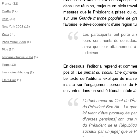
France
(22)
dans une réunion, toujours en plein trava
Graffiti
(12)
mesures que le Président a prises ou qu'i
sur une
Grande marche populaire de gra
Italie
(31)
favorise le développement d'une région tu
New York 2002
(13)
Les participants ont porté à
Paris
(53)
leurs sentiments de considéra
Paris-Millau 2005
(6)
ainsi que leur attachement à
Plus
(14)
judicieux.
Toscane-Ombrie 2004
(5)
Tours
(13)
En dessous, l'éditorial reprend et commen
positif :
Le primat du social
,
Une dynamiq
bloc-notes.thbz.org
(2)
Le texte de l'éditorial explique de mani
États-Unis
(1)
insiste sur l'engagement personnel du Pr
suivantes dans un seul éditorial intitulé
Ju
L'attachement du Chef de l'État
du Président Ben Ali... La gra
loi vient d'être promulguée par
diverses pensions] ont, une no
du Président de la République.
sociaux par un juge] que le 