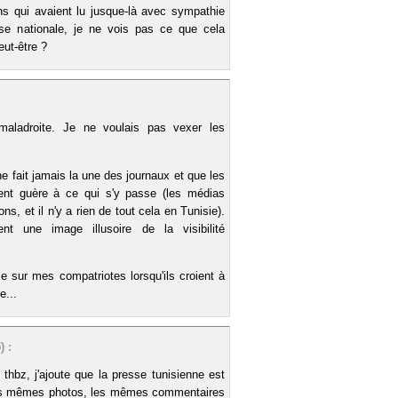
ns qui avaient lu jusque-là avec sympathie
se nationale, je ne vois pas ce que cela
eut-être ?
maladroite. Je ne voulais pas vexer les
ne fait jamais la une des journaux et que les
sent guère à ce qui s'y passe (les médias
ns, et il n'y a rien de tout cela en Tunisie).
t une image illusoire de la visibilité
se sur mes compatriotes lorsqu'ils croient à
e...
 :
r thbz, j'ajoute que la presse tunisienne est
les mêmes photos, les mêmes commentaires