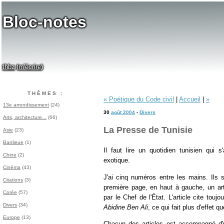
Bloc-notes
thbz
m'écrire
(
)
THÈMES :
« Poétique du Code civil
|
Accueil
|
»
13e arrondissement
(24)
30
août 2004
-
Divers
Arts, architecture...
(66)
La Presse de Tunisie
Asie
(23)
Banlieue
(1)
Il faut lire un quotidien tunisien qui s
Chine
(2)
exotique.
Cinéma
(43)
J'ai cinq numéros entre les mains. Ils 
Citations
(3)
première page, en haut à gauche, un arti
Corée
(57)
par le Chef de l'État. L'article cite tou
Divers
(34)
Abidine Ben Ali
, ce qui fait plus d'effet q
Europe
(13)
Chacun des articles est accompagné d'