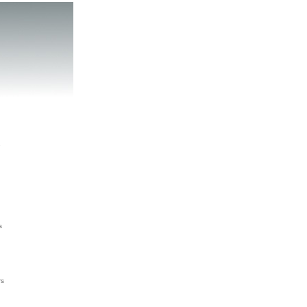
2
s
rs