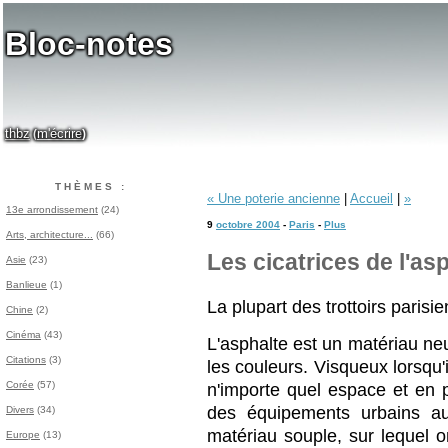
Bloc-notes
thbz
m'écrire
(
)
THÈMES :
« Une poterie ancienne
|
Accueil
|
»
13e arrondissement
(24)
9
octobre 2004
-
Paris
-
Plus
Arts, architecture...
(66)
Les cicatrices de l'as
Asie
(23)
Banlieue
(1)
La plupart des trottoirs parisi
Chine
(2)
Cinéma
(43)
L'asphalte est un matériau neu
Citations
(3)
les couleurs. Visqueux lorsqu'i
Corée
(57)
n'importe quel espace et en p
des équipements urbains au
Divers
(34)
matériau souple, sur lequel 
Europe
(13)