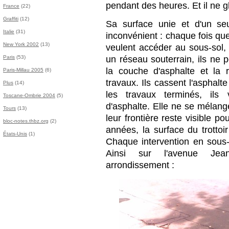
pendant des heures. Et il ne gl
France
(22)
Graffiti
(12)
Sa surface unie et d'un se
Italie
(31)
inconvénient : chaque fois que
New York 2002
(13)
veulent accéder au sous-sol,
un réseau souterrain, ils ne
Paris
(53)
la couche d'asphalte et la 
Paris-Millau 2005
(6)
travaux. Ils cassent l'asphalt
Plus
(14)
les travaux terminés, ils
Toscane-Ombrie 2004
(5)
d'asphalte. Elle ne se mélang
Tours
(13)
leur frontière reste visible p
bloc-notes.thbz.org
(2)
années, la surface du trottoi
États-Unis
(1)
Chaque intervention en sous-
Ainsi sur l'avenue Jea
arrondissement :