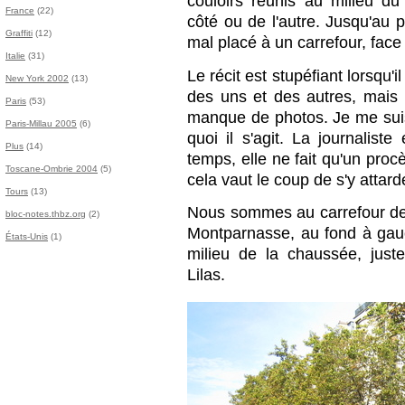
couloirs réunis au milieu du
France
(22)
côté ou de l'autre. Jusqu'au
Graffiti
(12)
mal placé à un carrefour, face
Italie
(31)
Le récit est stupéfiant lorsqu'
New York 2002
(13)
des uns et des autres, mais
Paris
(53)
manque de photos. Je me suis
Paris-Millau 2005
(6)
quoi il s'agit. La journalis
Plus
(14)
temps, elle ne fait qu'un pro
Toscane-Ombrie 2004
(5)
cela vaut le coup de s'y attard
Tours
(13)
Nous sommes au carrefour de 
bloc-notes.thbz.org
(2)
Montparnasse, au fond à gau
États-Unis
(1)
milieu de la chaussée, just
Lilas.