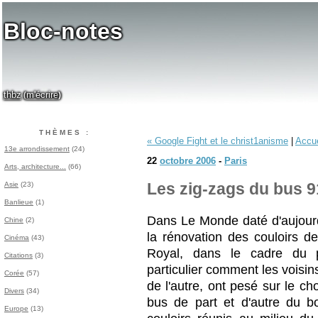
Bloc-notes
thbz
m'écrire
(
)
THÈMES :
« Google Fight et le christ1anisme
|
Accue
13e arrondissement
(24)
22
octobre 2006
-
Paris
Arts, architecture...
(66)
Asie
(23)
Les zig-zags du bus 9
Banlieue
(1)
Dans Le Monde daté d'aujour
Chine
(2)
la rénovation des couloirs d
Cinéma
(43)
Royal, dans le cadre du pr
Citations
(3)
particulier comment les voisi
Corée
(57)
de l'autre, ont pesé sur le cho
Divers
(34)
bus de part et d'autre du b
Europe
(13)