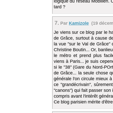
logique du réseau Mobilien. Co
tard ?
7.
Par
Kamizole
(19 décemb
Je viens sur ce blog par le h
de Grâce, surtout à cause d
la vue "sur le Val de Grâce" 
Christine Boutin... Or, banlie
le métro et prend plus fac
viens à Paris... je suis cepe
si le "38" (Gare du Nord-POr
de Grâce... la seule chose q
générale l'on circule mieux à 
ce "grandécrivain", sûremen
"canons") qui fait passer son 
compris avant l'intérêt général
Ce blog parisien mérite d'être