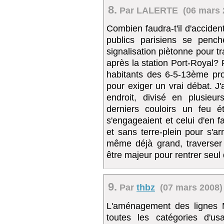
8.
Par LALERTE (06 mars 2
Combien faudra-t'il d'accide
publics parisiens se pench
signalisation piètonne pour t
après la station Port-Royal? 
habitants des 6-5-13ème pro
pour exiger un vrai débat. J'
endroit, divisé en plusieu
derniers couloirs un feu é
s'engageaient et celui d'en 
et sans terre-plein pour s'ar
même déjà grand, traverser s
être majeur pour rentrer seul 
9.
Par
thbz
(07 mars 2008) 
L'aménagement des lignes M
toutes les catégories d'usa