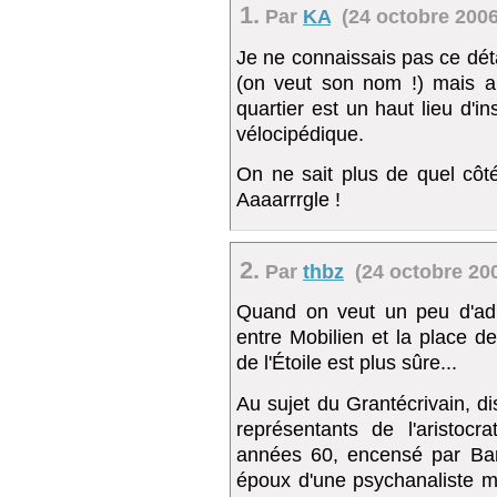
1.
Par
KA
(24 octobre 2006
Je ne connaissais pas ce déta
(on veut son nom !) mais a
quartier est un haut lieu d'in
vélocipédique.
On ne sait plus de quel côt
Aaaarrrgle !
2.
Par
thbz
(24 octobre 200
Quand on veut un peu d'adr
entre Mobilien et la place de
de l'Étoile est plus sûre...
Au sujet du Grantécrivain, di
représentants de l'aristocra
années 60, encensé par Bar
époux d'une psychanaliste mu