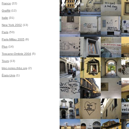
France
(22)
Graffiti
(12)
Italie
(31)
New York 2002
(13)
Paris
(53)
Paris-Millau 2005
(6)
Plus
(14)
Toscane-Ombrie 2004
(5)
Tours
(13)
bloc-notes.thbz.org
(2)
États-Unis
(1)