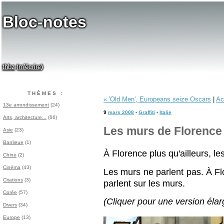
Bloc-notes
thbz
m'écrire
(
)
THÈMES :
« 'Old Men', Europeans seize Oscars
|
Ac
13e arrondissement
(24)
9
mars 2008
-
Graffiti
-
Italie
Arts, architecture...
(66)
Les murs de Florence
Asie
(23)
Banlieue
(1)
À Florence plus qu'ailleurs, le
Chine
(2)
Cinéma
(43)
Les murs ne parlent pas. À Fl
Citations
(3)
parlent sur les murs.
Corée
(57)
(Cliquer pour une version élarg
Divers
(34)
Europe
(13)