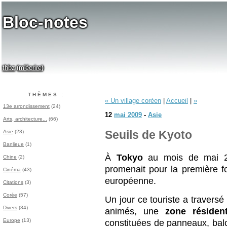
Bloc-notes
thbz
m'écrire
(
)
THÈMES :
« Un village coréen
|
Accueil
|
»
13e arrondissement
(24)
12
mai 2009
-
Asie
Arts, architecture...
(66)
Asie
(23)
Seuils de Kyoto
Banlieue
(1)
À
Tokyo
au mois de mai 200
Chine
(2)
promenait pour la première f
Cinéma
(43)
européenne.
Citations
(3)
Corée
(57)
Un jour ce touriste a traversé
Divers
(34)
animés, une
zone résident
Europe
(13)
constituées de panneaux, balc