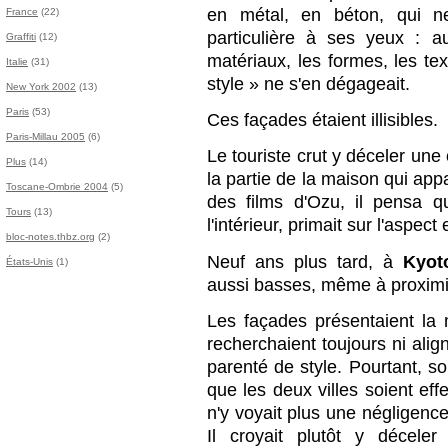
en métal, en béton, qui ne
France
(22)
particulière à ses yeux : a
Graffiti
(12)
matériaux, les formes, les t
Italie
(31)
style » ne s'en dégageait.
New York 2002
(13)
Paris
(53)
Ces façades étaient illisibles.
Paris-Millau 2005
(6)
Le touriste crut y déceler une 
Plus
(14)
la partie de la maison qui appa
Toscane-Ombrie 2004
(5)
des films d'Ozu, il pensa q
Tours
(13)
l'intérieur, primait sur l'aspect 
bloc-notes.thbz.org
(2)
Neuf ans plus tard, à
Kyot
États-Unis
(1)
aussi basses, même à proximit
Les façades présentaient la
recherchaient toujours ni alig
parenté de style. Pourtant, soi
que les deux villes soient effe
n'y voyait plus une négligenc
Il croyait plutôt y décele