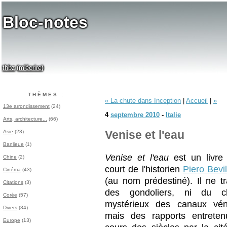
Bloc-notes
thbz
m'écrire
(
)
THÈMES :
« La chute dans Inception
|
Accueil
|
»
13e arrondissement
(24)
4
septembre 2010
-
Italie
Arts, architecture...
(66)
Asie
(23)
Venise et l'eau
Banlieue
(1)
Venise et l'eau
est un livre
Chine
(2)
court de l'historien
Piero Bevi
Cinéma
(43)
(au nom prédestiné). Il ne tr
Citations
(3)
des gondoliers, ni du c
Corée
(57)
mystérieux des canaux véni
Divers
(34)
mais des rapports entrete
Europe
(13)