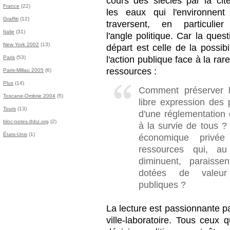
cours des siècles par la cit
France
(22)
les eaux qui l'environnent
Graffiti
(12)
traversent, en particulie
Italie
(31)
l'angle politique. Car la ques
New York 2002
(13)
départ est celle de la possibi
Paris
(53)
l'action publique face à la rar
ressources :
Paris-Millau 2005
(6)
Plus
(14)
Comment préserver le
Toscane-Ombrie 2004
(5)
libre expression des
Tours
(13)
d'une réglementation 
bloc-notes.thbz.org
(2)
à la survie de tous ?
États-Unis
(1)
économique privée 
ressources qui, au
diminuent, paraisse
dotées de valeur 
publiques ?
La lecture est passionnante p
ville-laboratoire. Tous ceu