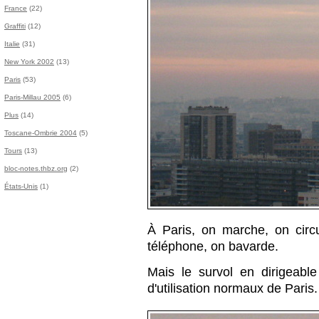
France
(22)
Graffiti
(12)
Italie
(31)
New York 2002
(13)
Paris
(53)
Paris-Millau 2005
(6)
Plus
(14)
Toscane-Ombrie 2004
(5)
Tours
(13)
bloc-notes.thbz.org
(2)
États-Unis
(1)
À Paris, on marche, on circ
téléphone, on bavarde.
Mais le survol en dirigeabl
d'utilisation normaux de Paris.