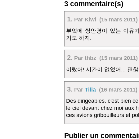
3 commentaire(s)
1.
Par Kiwi (15 mars 2011) 
부엌에 쌍안경이 있는 이유가
기도 하지.
2.
Par thbz (15 mars 2011) 
이랐어! 시간이 없었어... 괜찮
3.
Par
Tilia
(16 mars 2011) 
Des dirigeables, c'est bien ce
le ciel devant chez moi aux h
ces avions gribouilleurs et po
Publier un commentair