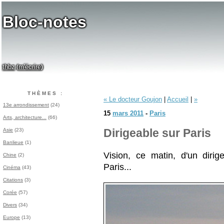
Bloc-notes
thbz
m'écrire
(
)
THÈMES :
« Le docteur Goujon
|
Accueil
|
»
13e arrondissement
(24)
15
mars 2011
-
Paris
Arts, architecture...
(66)
Asie
(23)
Dirigeable sur Paris
Banlieue
(1)
Vision, ce matin, d'un dirig
Chine
(2)
Paris...
Cinéma
(43)
Citations
(3)
Corée
(57)
Divers
(34)
Europe
(13)