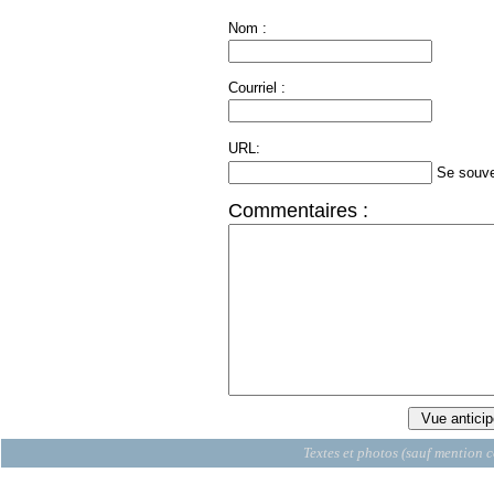
Nom :
Courriel :
URL:
Se souve
Commentaires :
Textes et photos (sauf mention c