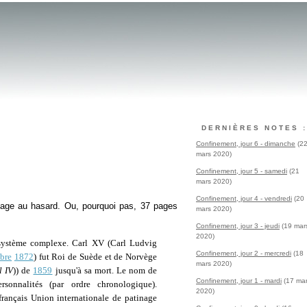
DERNIÈRES NOTES :
Confinement, jour 6 - dimanche
(2
mars 2020)
Confinement, jour 5 - samedi
(21
mars 2020)
Confinement, jour 4 - vendredi
(20
age au hasard. Ou, pourquoi pas, 37 pages
mars 2020)
Confinement, jour 3 - jeudi
(19 mar
2020)
système complexe. Carl XV (Carl Ludvig
Confinement, jour 2 - mercredi
(18
bre
1872
) fut Roi de Suède et de Norvège
mars 2020)
l IV
)) de
1859
jusqu'à sa mort. Le nom de
Confinement, jour 1 - mardi
(17 ma
sonnalités (par ordre chronologique).
2020)
français Union internationale de patinage