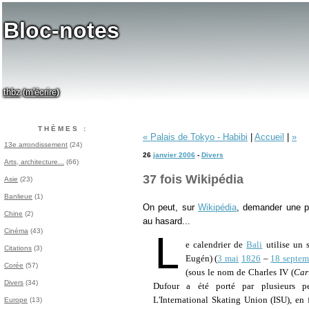
Bloc-notes
thbz
m'écrire
(
)
THÈMES :
« Palais de Tokyo - Habibi
|
Accueil
|
»
13e arrondissement
(24)
26
janvier 2006
-
Divers
Arts, architecture...
(66)
37 fois Wikipédia
Asie
(23)
Banlieue
(1)
On peut, sur
Wikipédia
, demander une p
Chine
(2)
au hasard...
Cinéma
(43)
L
e calendrier de
Bali
utilise un 
Citations
(3)
Eugén) (
3 mai
1826
–
18 septem
Corée
(57)
(sous le nom de Charles IV (
Car
Divers
(34)
Dufour a été porté par plusieurs per
L'International Skating Union (ISU), en 
Europe
(13)