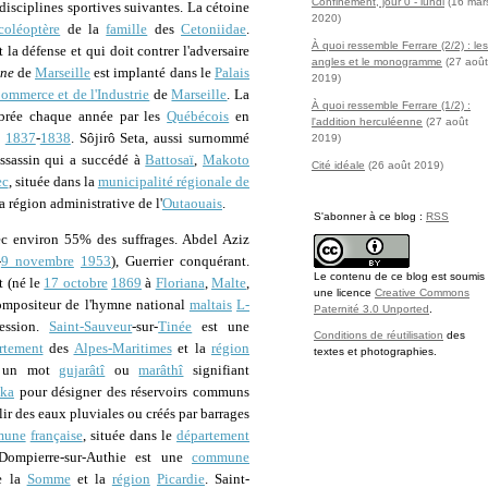
Confinement, jour 0 - lundi
(16 mar
 disciplines sportives suivantes. La cétoine
2020)
coléoptère
de la
famille
des
Cetoniidae
.
À quoi ressemble Ferrare (2/2) : les
la défense et qui doit contrer l'adversaire
angles et le monogramme
(27 août
ine
de
Marseille
est implanté dans le
Palais
2019)
mmerce et de l'Industrie
de
Marseille
. La
À quoi ressemble Ferrare (1/2) :
lébrée chaque année par les
Québécois
en
l'addition herculéenne
(27 août
e
1837
-
1838
. Sôjirô Seta, aussi surnommé
2019)
'assassin qui a succédé à
Battosaï
,
Makoto
Cité idéale
(26 août 2019)
ec
, située dans la
municipalité régionale de
la région administrative de l'
Outaouais
.
S'abonner à ce blog :
RSS
c environ 55% des suffrages. Abdel Aziz
-
9 novembre
1953
), Guerrier conquérant.
Le contenu de ce blog est soumis
t (né le
17 octobre
1869
à
Floriana
,
Malte
,
une licence
Creative Commons
compositeur de l'hymne national
maltais
L-
Paternité 3.0 Unported
.
fession.
Saint-Sauveur
-sur-
Tinée
est une
Conditions de réutilisation
des
rtement
des
Alpes-Maritimes
et la
région
textes et photographies.
t un mot
gujarâtî
ou
marâthî
signifiant
nka
pour désigner des réservoirs communs
lir des eaux pluviales ou créés par barrages
mune
française
, située dans le
département
Dompierre-sur-Authie est une
commune
 la
Somme
et la
région
Picardie
. Saint-