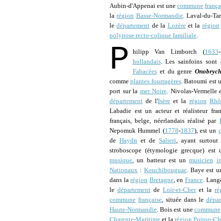
Aubin-d'Appenai est une
commune
frança
la
région
Basse-Normandie
. Laval-du-Ta
le
département
de la
Lozère
et la
région
polypose recto-colique familiale
.
P
hilipp Van Limborch (
1633
-
hollandais
. Les sainfoins sont
Fabacées
et du genre
Onobrych
comme
plantes fourragères
. Batoumi est 
port sur la
mer Noire
. Nivolas-Vermelle 
département
de l'
Isère
et la
région
Rhô
Labadie est un acteur et réalisteur fra
français, belge, néerlandais réalisé par
Nepomuk Hummel (
1778
-
1837
), est un
de
Haydn
et de
Salieri
, ayant surtou
stroboscope (étymologie grecque) est 
musique
, un batteur est un
musicien
i
Nationaux
:
Kouchibouguac
. Baye est 
dans la
région
Bretagne
, en
France
. Lang
le
département
de
Loir-et-Cher
et la
ré
commune
française
, située dans le
dépa
Haute-Normandie
. Bois est une
commune
Charente-Maritime
et la
région
Poitou-Ch