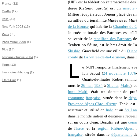
(UIP), est la fédération internationale des
France
(22)
dorée (
Cetonia aurata
) est un
insecte
Graffiti
(12)
Milieu récupérateur : Joueur placé devant 
Italie
(31)
au milieu du terrain. Le
Musée de la Mar
de la Bourse
qui habrite la
Chambre de Co
New York 2002
(13)
Journée nationale des Patriotes est cé
Paris
(53)
souvenir de la
rébellion des Patriotes
d
Paris-Millau 2005
(6)
Tenken no Sôjiro, est le bras droit de l
Plus
(14)
Shishio
. Gracefield est une ville du
Québ
comté
de
La Vallée-de-la-Gatineau
, dans 
Toscane-Ombrie 2004
(5)
L
Tours
(13)
e NON l'emporte finalement ave
bloc-notes.thbz.org
(2)
Ibn Saoud (
24 novembre
1876
Quarts-de-finales. Robert Sammu
États-Unis
(1)
mort le
26 mai
1934
à
Sliema
,
Malte
), 
Innu Malti
, était un docteur de pro
commune
française
, située dans le
dépa
Provence-Alpes-Côte d'Azur
. Tank es
réservoir
et utilisé en
Inde
et au
Sri La
dans le monde indien et destinés à recueil
sur un cours d'eau. Beaufin est une
com
de l'
Isère
et la
région
Rhône-Alpes
. 
française
, située dans le
département
de