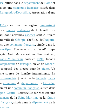
ise
, située dans le
département
de l'
Orne
et
rn est une
commune
française
, située dans
Languedoc-Roussillon
. Association d'une
1712
) est un théologien
remonstrant
 des
plantes
herbacées
de la famille des
is
, dont certaines
espèces
sont cultivées
une ville de
Géorgie
, chef-lieu de l'
Adjarie
,
est une
commune
française
, située dans le
ne-Alpes
. Évènements : x. Jean-Philippe
nçais.
Train de vie
est un film israélien,
Radu Mihaileanu
, sorti en
1998
. Johann
compositeur
de
musique
, élève de
Mozart
,
t composé des pièces pour le
piano
. Un
une source de lumière intermittente. En
nstrumentiste
jouant de la
batterie
.
Parcs
une
commune
du
département
du
Finistère
,
on est une
commune
française
, située dans
gion
Centre
. Écretteville-sur-Mer est une
rtement
de la
Seine-Maritime
et la
région
française
, située dans le
département
de la
arentes
.