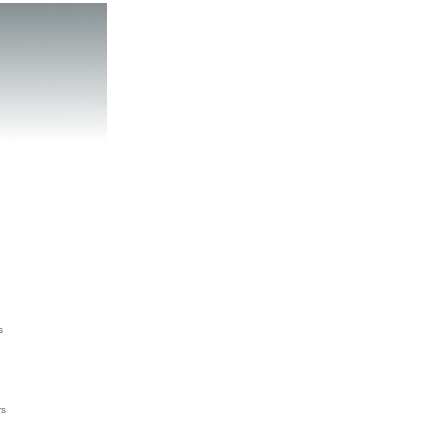
2
s
rs