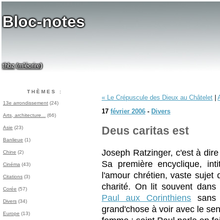
Bloc-notes
thbz
m'écrire
(
)
THÈMES :
« Le Crépuscule des Dieux au Châtelet
|
13e arrondissement
(24)
17
février 2006
-
Divers
Arts, architecture...
(66)
Asie
(23)
Deus caritas est
Banlieue
(1)
Joseph Ratzinger, c'est à dire
Chine
(2)
Sa première encyclique, int
Cinéma
(43)
l'amour chrétien, vaste sujet
Citations
(3)
charité. On lit souvent dans
Corée
(57)
Paul aux Corinthiens
sans 
Divers
(34)
grand'chose à voir avec le se
Europe
(13)