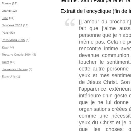
femme : saint Paul parle en fai
France
(22)
Extrait de l'encyclique (fin de 
Graffiti
(12)
Italie
(31)
[L'amour du prochain
New York 2002
(13)
fait que j’aime aus
Paris
(53)
personne que je n’app
Paris-Millau 2005
(6)
même pas. Cela ne peu
rencontre intime ave
Plus
(14)
devenue communion d
Toscane-Ombrie 2004
(5)
toucher le sentiment
Tours
(13)
cette autre personne
bloc-notes.thbz.org
(2)
yeux et mes sentimen
États-Unis
(1)
de Jésus Christ. Son
l’apparence extérieure
intérieure d’un geste 
que je ne lui donne
organisations créées à 
comme une nécessité
yeux du Christ et je 
que les choses qu