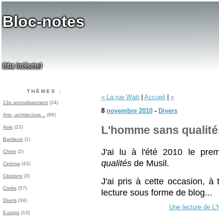
Bloc-notes
thbz
m'écrire
(
)
THÈMES :
« La rue Watt
|
Accueil
|
»
13e arrondissement
(24)
8
novembre 2010
-
Divers
Arts, architecture...
(66)
Asie
(23)
L'homme sans qualité
Banlieue
(1)
J'ai lu à l'été 2010 le pr
Chine
(2)
qualités
de Musil.
Cinéma
(43)
Citations
(3)
J'ai pris à cette occasion, à
Corée
(57)
lecture sous forme de blog...
Divers
(34)
Une lecture de L
Europe
(13)