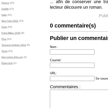
... afin de conserver une t
France
(22)
lecteur découvre un roman.
Graffiti
(12)
Publ
Italie
(31)
New York 2002
(13)
0 commentaire(s)
Paris
(53)
Paris-Millau 2005
(6)
Publier un commentair
Plus
(14)
Toscane-Ombrie 2004
(5)
Nom :
Tours
(13)
bloc-notes.thbz.org
(2)
Courriel :
États-Unis
(1)
URL:
Se souve
Commentaires :