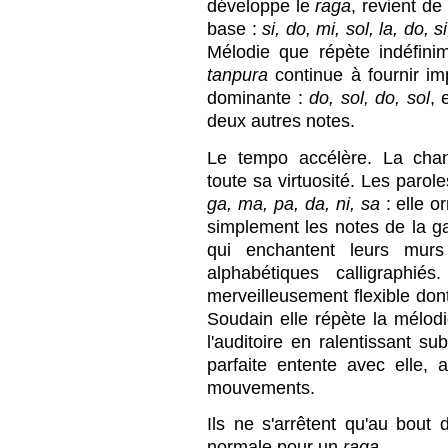
développe le
raga
, revient d
base :
si, do, mi, sol, la, do, si
Mélodie que répète indéfini
tanpura
continue à fournir im
dominante :
do, sol, do, sol
, 
deux autres notes.
Le tempo accélère. La chan
toute sa virtuosité. Les parol
ga, ma, pa, da, ni, sa
: elle o
simplement les notes de la 
qui enchantent leurs murs
alphabétiques calligraphié
merveilleusement flexible dont
Soudain elle répète la mélod
l'auditoire en ralentissant s
parfaite entente avec elle
mouvements.
Ils ne s'arrêtent qu'au bout
normale pour un
raga
.