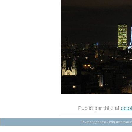
Publié par thbz at
octo
Textes et photos (sauf mention c