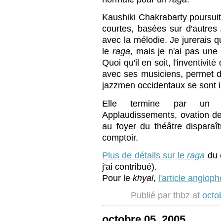
Kaushiki Chakrabarty poursuit
courtes, basées sur d'autres
avec la mélodie. Je jurerais q
le
raga
, mais je n'ai pas une o
Quoi qu'il en soit, l'inventivi
avec ses musiciens, permet 
jazzmen occidentaux se sont i
Elle termine par u
Applaudissements, ovation d
au foyer du théâtre disparaî
comptoir.
Plus de détails sur le
raga
du c
j'ai contribué).
Pour le
khyal
,
l'article anglop
Publié par thbz at
octo
octobre 05, 2005