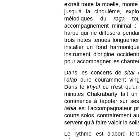
extrait toute la moelle, mont
jusqu'à la cinquième, explo
mélodiques du
raga
tou
accompagnement minimal :
harpe qui ne diffusera pend
trois notes tenues longuemen
installer un fond harmoniqu
instrument d'origine occiden
pour accompagner les chante
Dans les concerts de
sitar
(
l'
alap
dure couramment ving
Dans le
khyal
ce n'est qu'un
minutes Chakrabarty fait u
commence à tapoter sur ses
tabla
est l'accompagnateur pri
courts solos, contrairement a
servent qu'à faire valoir la soli
Le rythme est d'abord len