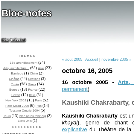
Bloc-notes
thbz
m'écrire
(
)
THÈMES
« août 2005
|
Accueil
|
novembre 2005 »
(24)
13e arrondissement
(68)
(23)
Arts, architecture...
Asie
octobre 16, 2005
(1)
(2)
Banlieue
Chine
(44)
(3)
Cinéma
Citations
16 octobre 2005 -
Arts, 
(58)
(34)
Corée
Divers
permanent
)
(13)
(22)
Europe
France
(12)
(31)
Graffiti
Italie
(13)
(52)
New York 2002
Paris
Kaushiki Chakrabarty, 
(6)
(14)
Paris-Millau 2005
Plus
(5)
Toscane-Ombrie 2004
Kaushiki Chakrabarty
est u
(13)
(2)
Tours
bloc-notes.thbz.org
(1)
États-Unis
khayal
), genre de chant 
RECHERCHER
explicative
du Théâtre de la 
Rechercher sur ce site: